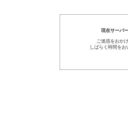
現在サーバ
ご迷惑をおか
しばらく時間をお