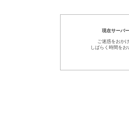
現在サーバ
ご迷惑をおか
しばらく時間をお