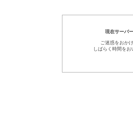
現在サーバ
ご迷惑をおか
しばらく時間をお