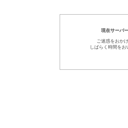
現在サーバ
ご迷惑をおか
しばらく時間をお