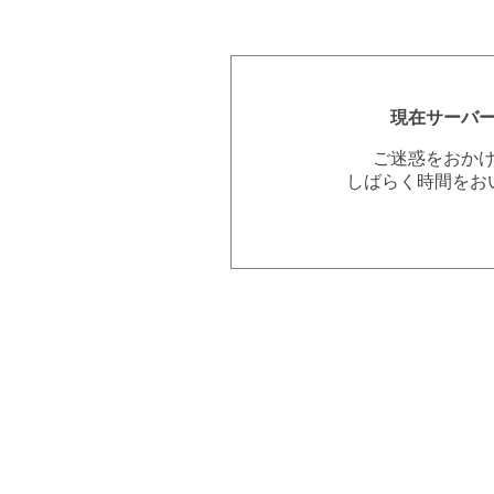
現在サーバ
ご迷惑をおか
しばらく時間をお