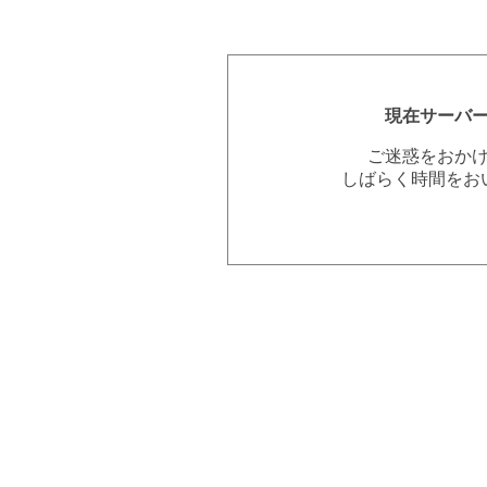
現在サーバ
ご迷惑をおか
しばらく時間をお