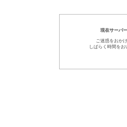
現在サーバ
ご迷惑をおか
しばらく時間をお