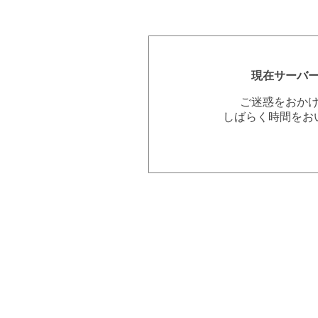
現在サーバ
ご迷惑をおか
しばらく時間をお