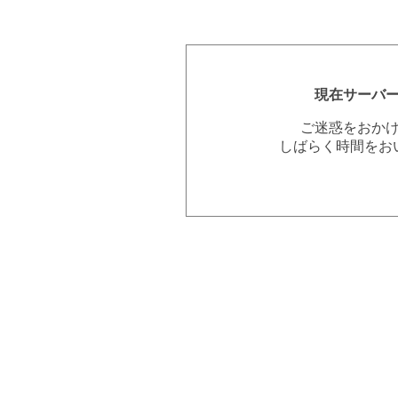
現在サーバ
ご迷惑をおか
しばらく時間をお