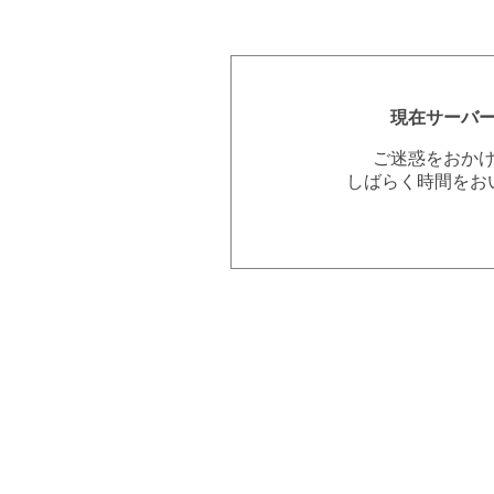
現在サーバ
ご迷惑をおか
しばらく時間をお