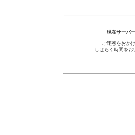
現在サーバ
ご迷惑をおか
しばらく時間をお