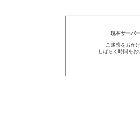
現在サーバ
ご迷惑をおか
しばらく時間をお