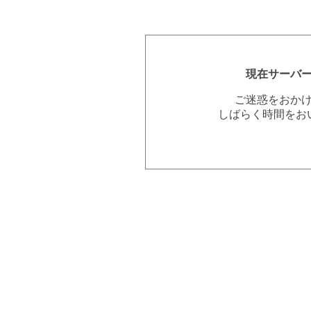
現在サーバ
ご迷惑をおか
しばらく時間をお