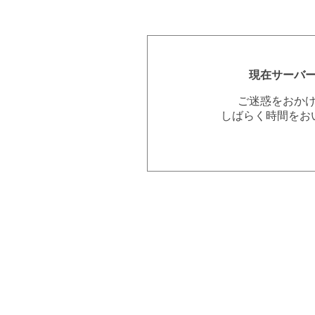
現在サーバ
ご迷惑をおか
しばらく時間をお