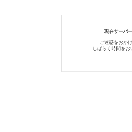
現在サーバ
ご迷惑をおか
しばらく時間をお