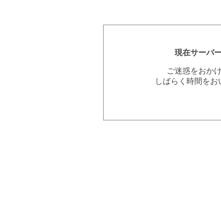
現在サーバ
ご迷惑をおか
しばらく時間をお