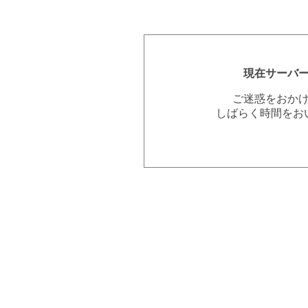
現在サーバ
ご迷惑をおか
しばらく時間をお