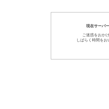
現在サーバ
ご迷惑をおか
しばらく時間をお