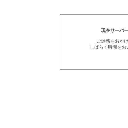
現在サーバ
ご迷惑をおか
しばらく時間をお