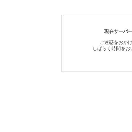
現在サーバ
ご迷惑をおか
しばらく時間をお