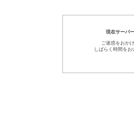
現在サーバ
ご迷惑をおか
しばらく時間をお