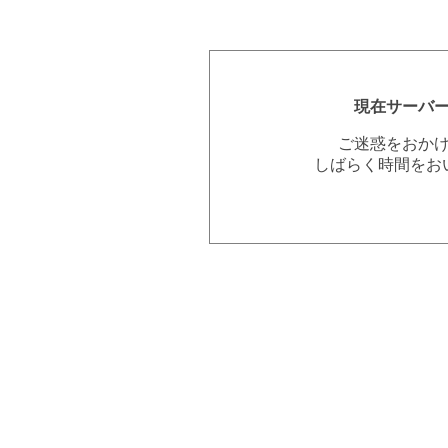
現在サーバ
ご迷惑をおか
しばらく時間をお