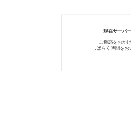
現在サーバ
ご迷惑をおか
しばらく時間をお