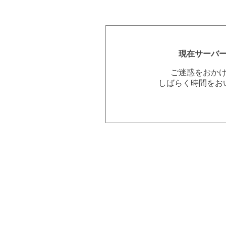
現在サーバ
ご迷惑をおか
しばらく時間をお