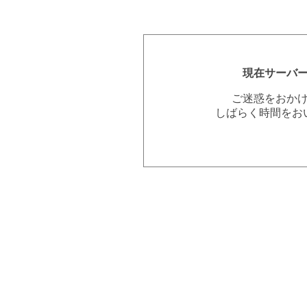
現在サーバ
ご迷惑をおか
しばらく時間をお