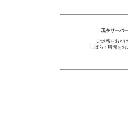
現在サーバ
ご迷惑をおか
しばらく時間をお