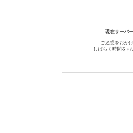
現在サーバ
ご迷惑をおか
しばらく時間をお