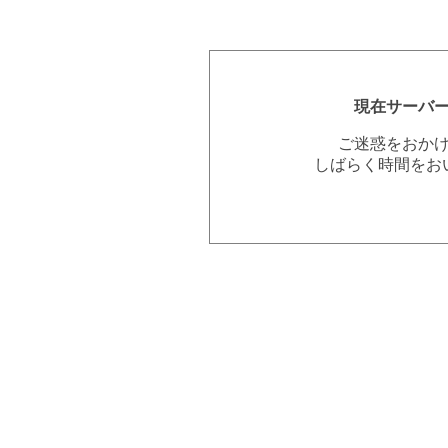
現在サーバ
ご迷惑をおか
しばらく時間をお