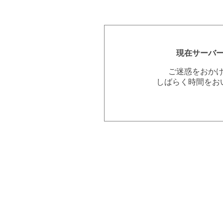
現在サーバ
ご迷惑をおか
しばらく時間をお