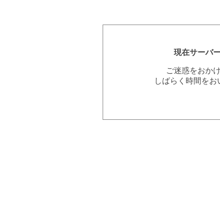
現在サーバ
ご迷惑をおか
しばらく時間をお