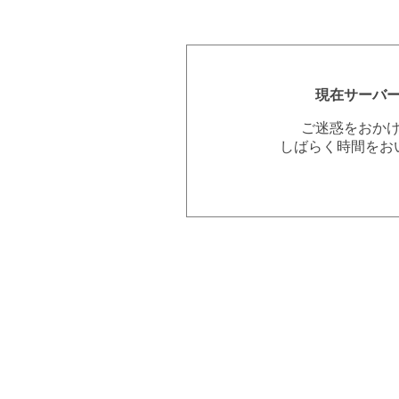
現在サーバ
ご迷惑をおか
しばらく時間をお