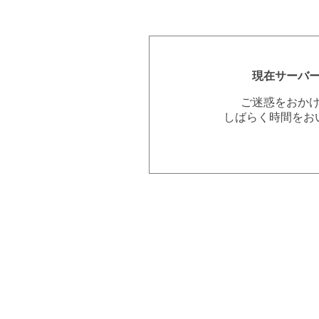
現在サーバ
ご迷惑をおか
しばらく時間をお