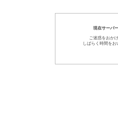
現在サーバ
ご迷惑をおか
しばらく時間をお