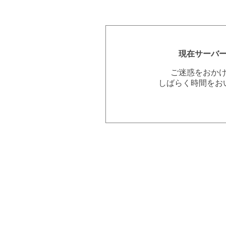
現在サーバ
ご迷惑をおか
しばらく時間をお