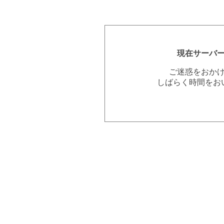
現在サーバ
ご迷惑をおか
しばらく時間をお