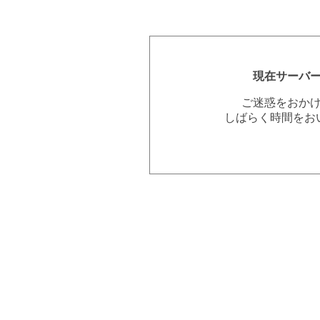
現在サーバ
ご迷惑をおか
しばらく時間をお