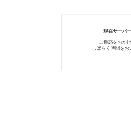
現在サーバ
ご迷惑をおか
しばらく時間をお