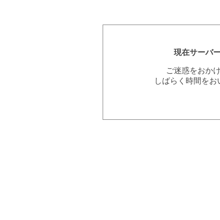
現在サーバ
ご迷惑をおか
しばらく時間をお