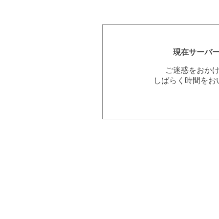
現在サーバ
ご迷惑をおか
しばらく時間をお