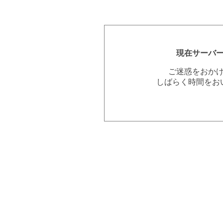
現在サーバ
ご迷惑をおか
しばらく時間をお