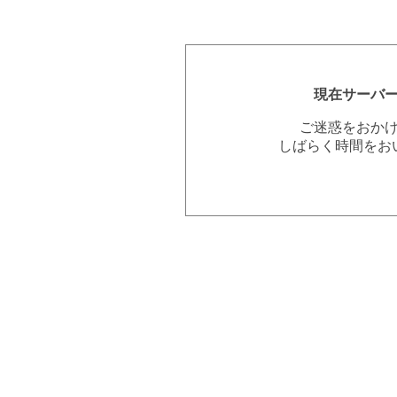
現在サーバ
ご迷惑をおか
しばらく時間をお