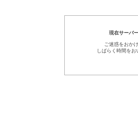
現在サーバ
ご迷惑をおか
しばらく時間をお