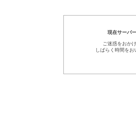
現在サーバ
ご迷惑をおか
しばらく時間をお