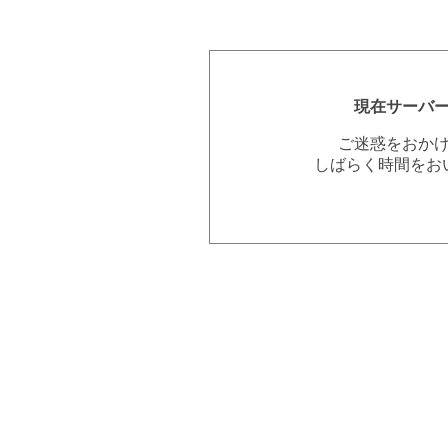
現在サーバ
ご迷惑をおか
しばらく時間をお