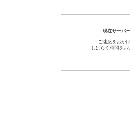
現在サーバ
ご迷惑をおか
しばらく時間をお