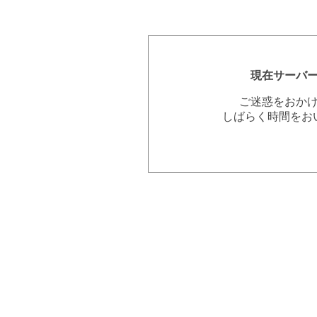
現在サーバ
ご迷惑をおか
しばらく時間をお