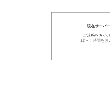
現在サーバ
ご迷惑をおか
しばらく時間をお