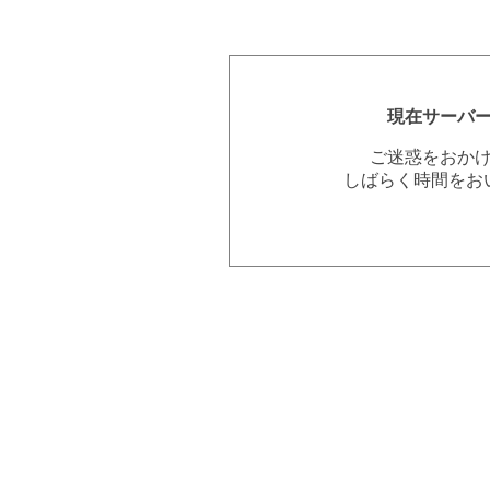
現在サーバ
ご迷惑をおか
しばらく時間をお