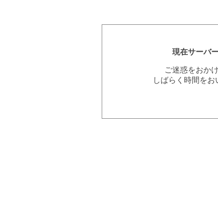
現在サーバ
ご迷惑をおか
しばらく時間をお