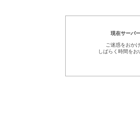
現在サーバ
ご迷惑をおか
しばらく時間をお